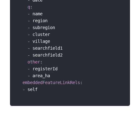
q
:
-
 name

-
 region

-
 subregion

-
 cluster

-
 village

-
 searchfield1

-
 searchfield2

other
:
-
 registerId

-
 area_ha

embeddedFeatureLinkRels
:
-
 self
