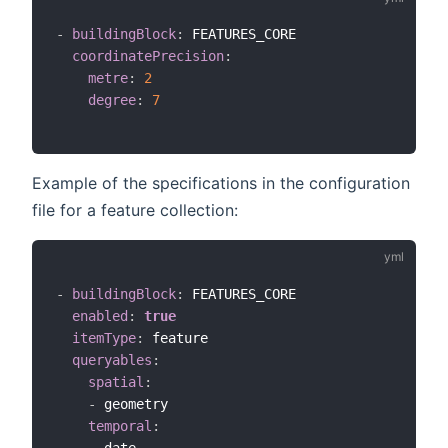
-
buildingBlock
:
 FEATURES_CORE

coordinatePrecision
:
metre
:
2
degree
:
7
Example of the specifications in the configuration
file for a feature collection:
-
buildingBlock
:
 FEATURES_CORE

enabled
:
true
itemType
:
 feature

queryables
:
spatial
:
-
 geometry

temporal
:
-
 date
