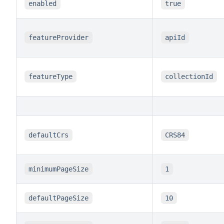
enabled
true
featureProvider
apiId
featureType
collectionId
defaultCrs
CRS84
minimumPageSize
1
defaultPageSize
10