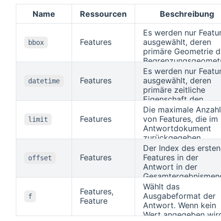
Name
Ressourcen
Beschreibung
Es werden nur Featu
Features
ausgewählt, deren
bbox
primäre Geometrie d
Begrenzungsgeometr
schneidet.
Es werden nur Featu
Features
ausgewählt, deren
datetime
primäre zeitliche
Eigenschaft den
angegebenen Wert
Die maximale Anzahl
(Zeitstempel, Datum
Features
von Features, die im
limit
oder Intervall)
Antwortdokument
schneidet.
zurückgegeben
werden. Wenn mehr
Der Index des ersten
Features verfügbar
Features
Features in der
offset
sind, wird ein Link zu
Antwort in der
nächsten Seite mit d
Gesamtergebnismen
Antwort
Dieser Parameter wi
Wählt das
Features,
zurückgeliefert. Wir
für das Paging
Ausgabeformat der
f
Feature
kein Wert für den
verwendet.
Antwort. Wenn kein
Parameter angegebe
Wert angegeben wir