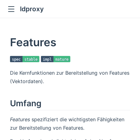
ldproxy
ub
en in new window
Features
indow
spec
stable
impl
mature
Die Kernfunktionen zur Bereitstellung von Features
(Vektordaten).
Umfang
Features
spezifiziert die wichtigsten Fähigkeiten
zur Bereitstellung von Features.