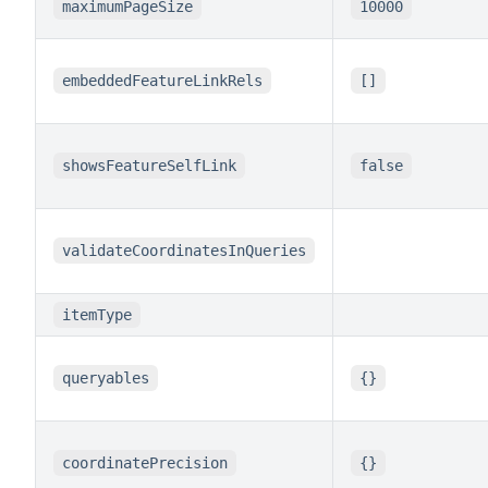
maximumPageSize
10000
embeddedFeatureLinkRels
[]
showsFeatureSelfLink
false
validateCoordinatesInQueries
itemType
queryables
{}
coordinatePrecision
{}