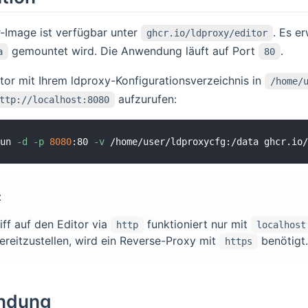
-Image ist verfügbar unter
. Es e
ghcr.io/ldproxy/editor
gemountet wird. Die Anwendung läuft auf Port
.
a
80
or mit Ihrem ldproxy-Konfigurationsverzeichnis in
/home/
aufzurufen:
ttp://localhost:8080
un 
-d
-p
8080
:80 
-v
z
iff auf den Editor via
funktioniert nur mit
http
localhost
bereitzustellen, wird ein Reverse-Proxy mit
benötigt.
https
ndung