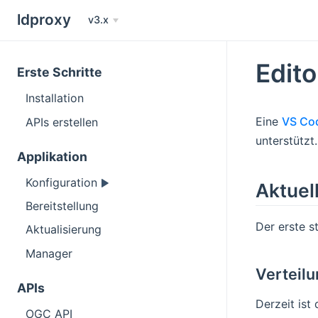
ldproxy
v3.x
Edito
Erste Schritte
Installation
Eine
VS Co
APIs erstellen
unterstützt.
Applikation
Konfiguration
Aktuel
Bereitstellung
Der erste s
Aktualisierung
Manager
Verteil
APIs
Derzeit ist
OGC API