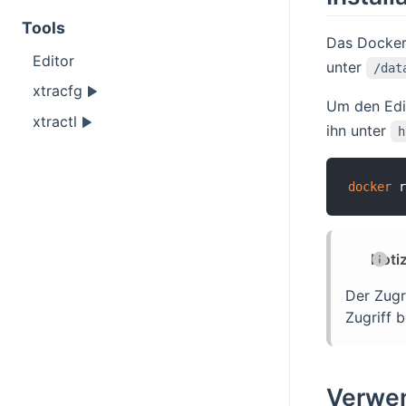
Tools
Das Docker
Editor
unter
/dat
xtracfg
Um den Edit
xtractl
ihn unter
h
docker
 r
Noti
Der Zugr
Zugriff 
Verwe