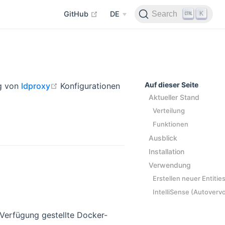
open in new window
K
Search
GitHub
DE
open in new window
Auf dieser Seite
ng von
ldproxy
Konfigurationen
Aktueller Stand
Verteilung
Funktionen
Ausblick
Installation
Verwendung
Erstellen neuer Entitie
IntelliSense (Autoverv
r Verfügung gestellte Docker-