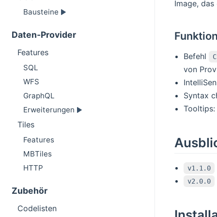
Image, das
Bausteine
Daten-Provider
Funktio
Features
Befehl
C
SQL
von Prov
WFS
IntelliSe
Syntax c
GraphQL
Tooltips
Erweiterungen
Tiles
Ausbli
Features
MBTiles
HTTP
v1.1.0
v2.0.0
Zubehör
Codelisten
Install